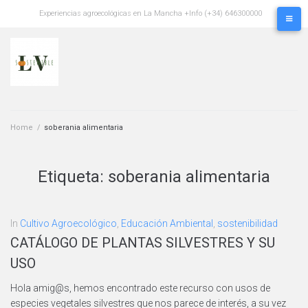
Skip
Experiencias agroecológicas en La Mancha +Info (+34) 646300000
to
content
Home
/
soberania alimentaria
Etiqueta:
soberania alimentaria
In
Cultivo Agroecológico
,
Educación Ambiental
,
sostenibilidad
CATÁLOGO DE PLANTAS SILVESTRES Y SU
USO
Hola amig@s, hemos encontrado este recurso con usos de
especies vegetales silvestres que nos parece de interés, a su vez