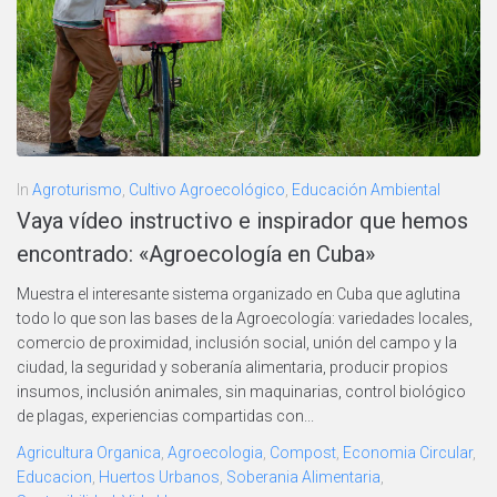
In
Agroturismo
,
Cultivo Agroecológico
,
Educación Ambiental
Vaya vídeo instructivo e inspirador que hemos
encontrado: «Agroecología en Cuba»
Muestra el interesante sistema organizado en Cuba que aglutina
todo lo que son las bases de la Agroecología: variedades locales,
comercio de proximidad, inclusión social, unión del campo y la
ciudad, la seguridad y soberanía alimentaria, producir propios
insumos, inclusión animales, sin maquinarias, control biológico
de plagas, experiencias compartidas con...
Agricultura Organica
,
Agroecologia
,
Compost
,
Economia Circular
,
Educacion
,
Huertos Urbanos
,
Soberania Alimentaria
,