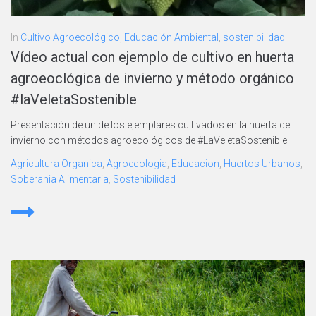
In
Cultivo Agroecológico
,
Educación Ambiental
,
sostenibilidad
Vídeo actual con ejemplo de cultivo en huerta
agroeoclógica de invierno y método orgánico
#laVeletaSostenible
Presentación de un de los ejemplares cultivados en la huerta de
invierno con métodos agroecológicos de #LaVeletaSostenible
Agricultura Organica
,
Agroecologia
,
Educacion
,
Huertos Urbanos
,
Soberania Alimentaria
,
Sostenibilidad