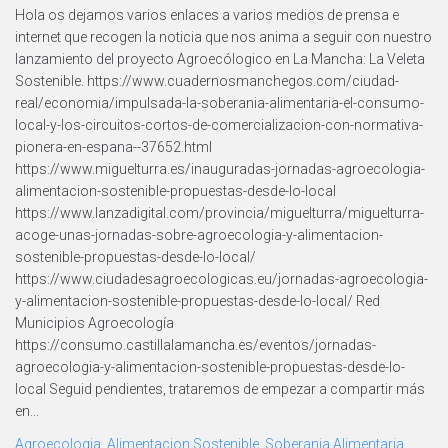
Hola os dejamos varios enlaces a varios medios de prensa e
internet que recogen la noticia que nos anima a seguir con nuestro
lanzamiento del proyecto Agroecólogico en La Mancha: La Veleta
Sostenible. https://www.cuadernosmanchegos.com/ciudad-
real/economia/impulsada-la-soberania-alimentaria-el-consumo-
local-y-los-circuitos-cortos-de-comercializacion-con-normativa-
pionera-en-espana--37652.html
https://www.miguelturra.es/inauguradas-jornadas-agroecologia-
alimentacion-sostenible-propuestas-desde-lo-local
https://www.lanzadigital.com/provincia/miguelturra/miguelturra-
acoge-unas-jornadas-sobre-agroecologia-y-alimentacion-
sostenible-propuestas-desde-lo-local/
https://www.ciudadesagroecologicas.eu/jornadas-agroecologia-
y-alimentacion-sostenible-propuestas-desde-lo-local/ Red
Municipios Agroecología
https://consumo.castillalamancha.es/eventos/jornadas-
agroecologia-y-alimentacion-sostenible-propuestas-desde-lo-
local Seguid pendientes, trataremos de empezar a compartir más
en...
Agroecologia
,
Alimentacion Sostenible
,
Soberania Alimentaria